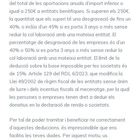
del total de les aportacions anuals d’import inferior o
igual a 250€ a entitats benèfiques. Si superen els 250€,
la quantitat que els superi té una desgravació de fins un
40%, o inclús d’un 45% si es porta 3 anys o més sense
reduir la col·laboració amb una mateixa entitat. El
percentatge de desgravació de les empreses és d’un
40% o 50% si es porta 3 anys o més sense reduir la
col·laboració amb una mateixa entitat. El límit de la
deducció sobre la base imposable per les societats és
de 15%. Article 129 del RDL 6/2023, que modifica la
Llei 49/2002 de règim fiscal de les entitats sense ànim
de lucre i dels incentius fiscals al mecenatge, per la qual
les persones o empreses tenen dret a deduir els
donatius en la declaració de renda o societats.
Per tal de poder tramitar i beneficiar-te correctament
d’aquestes deduccions, és imprescindible que ens
facilitis les teves dades. Per aquest motiu, us