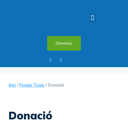
Fes-te voluntari
Donatius
Inici
/
Power Tools
/ Donació
Donació